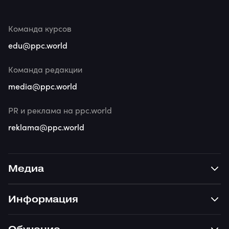
Команда курсов
edu@ppc.world
Команда редакции
media@ppc.world
PR и реклама на ppc.world
reklama@ppc.world
Медиа
Информация