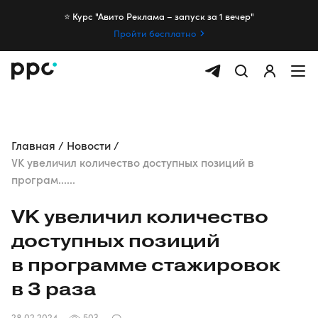
⭐️ Курс "Авито Реклама – запуск за 1 вечер"
Пройти бесплатно
Главная
Новости
VK увеличил количество доступных позиций в
програм......
VK увеличил количество
доступных позиций
в программе стажировок
в 3 раза
28.02.2024
503