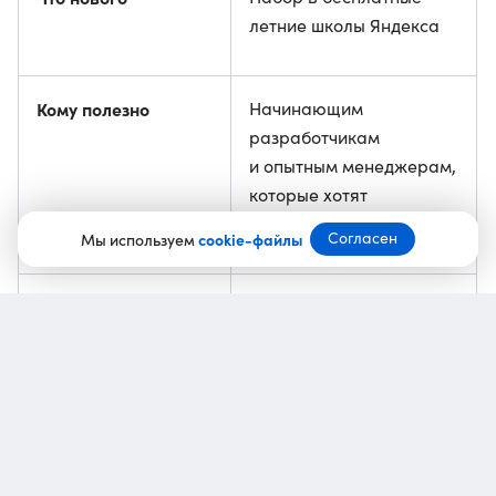
летние школы Яндекса
Кому полезно
Начинающим
разработчикам
и опытным менеджерам,
которые хотят
прокачать свои навыки
Согласен
Мы используем
cookie-файлы
Статус
Курсы доступны всем,
но нужно пройти отбор
Где можно
Young&&Yandex
В
зарегистрироваться
на курсы