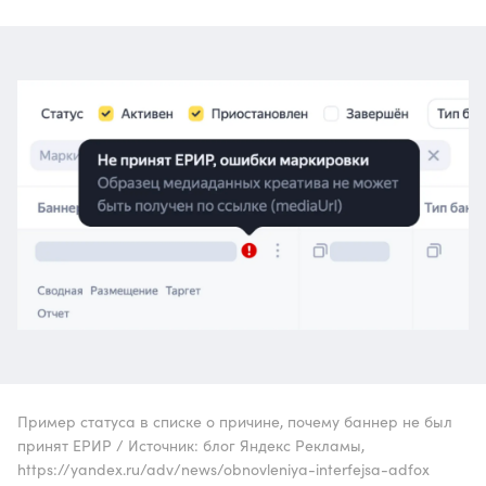
Пример статуса в списке о причине, почему баннер не был
принят ЕРИР / Источник: блог Яндекс Рекламы,
https://yandex.ru/adv/news/obnovleniya-interfejsa-adfox