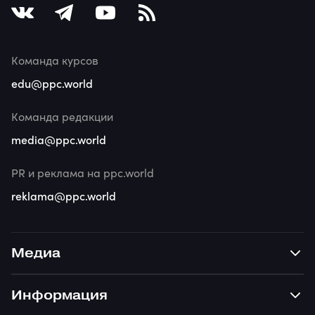
Команда курсов
edu@ppc.world
Команда редакции
media@ppc.world
PR и реклама на ppc.world
reklama@ppc.world
Медиа
Информация