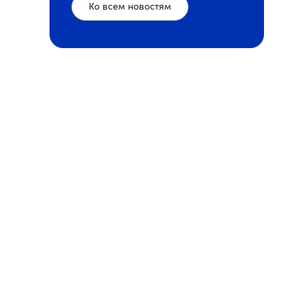
Ко всем новостям
очник: пресс-служба VK