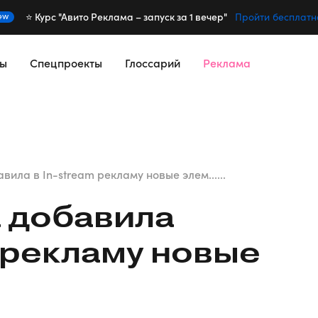
⭐️ Курс "Авито Реклама – запуск за 1 вечер"
ew
Пройти бесплатн
сы
Спецпроекты
Глоссарий
Реклама
вила в In-stream рекламу новые элем......
 добавила
рекламу новые