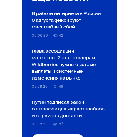
В работе интернета в России
6 августа фиксируют
масштабный сбой
06.08.26
42
Глава ассоциации
маркетплейсов: селлерам
Wildberries нужны быстрые
выплаты и системные
изменения на рынке
05.08.26
46
Путин подписал закон
о штрафах для маркетплейсов
и сервисов доставки
05.08.26
83