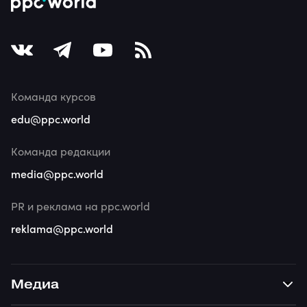
Команда курсов
edu@ppc.world
Команда редакции
media@ppc.world
PR и реклама на ppc.world
reklama@ppc.world
Медиа