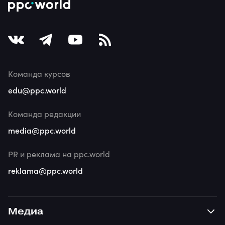
Команда курсов
edu@ppc.world
Команда редакции
media@ppc.world
PR и реклама на ppc.world
reklama@ppc.world
Медиа