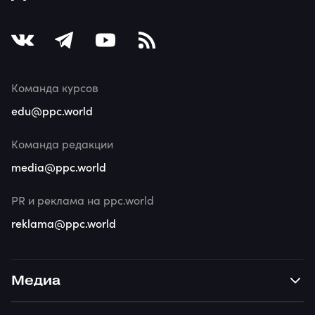
Команда курсов
edu@ppc.world
Команда редакции
media@ppc.world
PR и реклама на ppc.world
reklama@ppc.world
Медиа