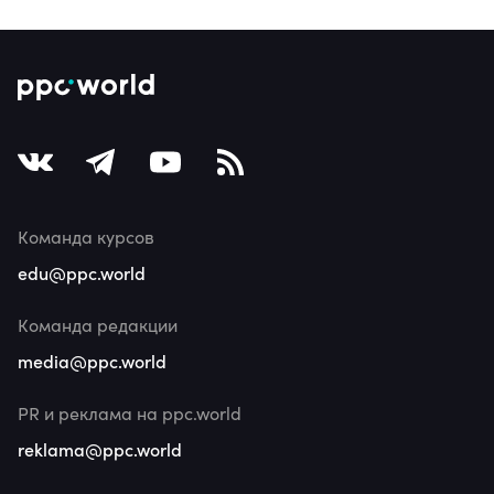
Команда курсов
edu@ppc.world
Команда редакции
media@ppc.world
PR и реклама на ppc.world
reklama@ppc.world