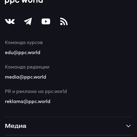
Команда курсов
edu@ppc.world
Команда редакции
media@ppc.world
PR и реклама на ppc.world
reklama@ppc.world
Медиа