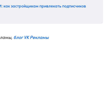
И: как застройщикам привлекать подписчиков
блог VK Рекламы
кламы,