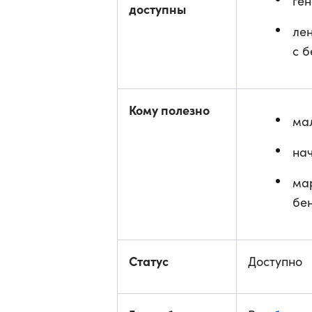
ге
доступны
ле
с 
Кому полезно
ма
на
ма
бе
Статус
Доступно