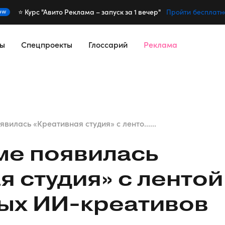
⭐️ Курс "Авито Реклама – запуск за 1 вечер"
ew
Пройти бесплатн
сы
Спецпроекты
Глоссарий
Реклама
явилась «Креативная студия» с ленто......
ме появилась
я студия» с лентой
ных
ИИ-креативов