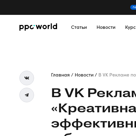
n
Статьи
Новости
Кур
Главная
Новости
В VK Рекламе по
В VK Рекла
«Креативна
эффектив