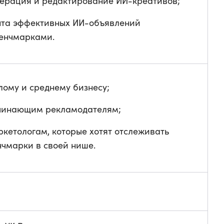
нерация и редактирование ИИ-креативов;
нта эффективных ИИ-объявлений
бенчмарками.
лому и среднему бизнесу;
чинающим рекламодателям;
ркетологам, которые хотят отслеживать
нчмарки в своей нише.