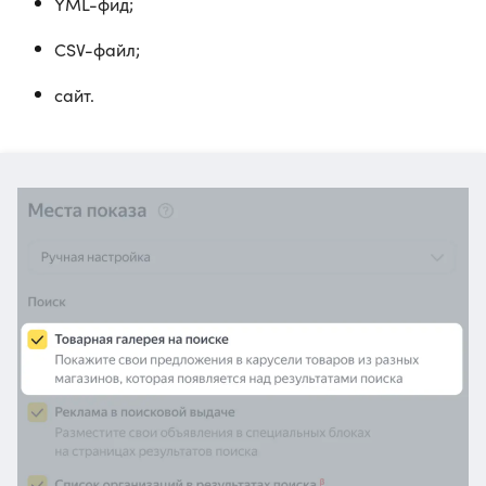
YML-фид;
CSV-файл;
сайт.