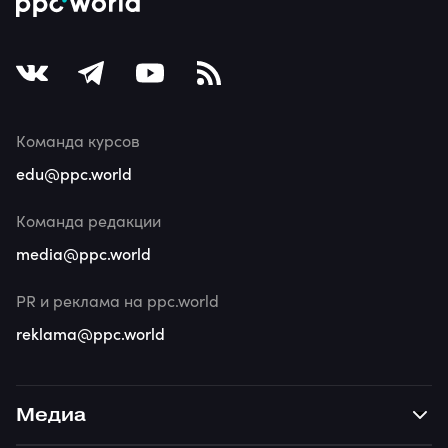
Команда курсов
edu@ppc.world
Команда редакции
media@ppc.world
PR и реклама на ppc.world
reklama@ppc.world
Медиа