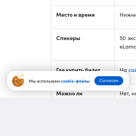
Место и время
Нижни
Спикеры
50 экс
eLama
Где купить билет
са
На
Согласен
Мы используем
cookie-файлы
Можно ли
Нет, 
присоединиться
на
на
онлайн?
Предыдущая
Митап