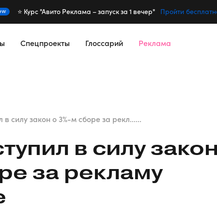
⭐️ Курс "Авито Реклама – запуск за 1 вечер"
ew
Пройти бесплатн
сы
Спецпроекты
Глоссарий
Реклама
 в силу закон о 3%-м сборе за рекл......
тупил в силу зако
ре за рекламу
е