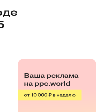
оде
5
Ваша реклама
на ppc.world
от 10 000 ₽ в неделю