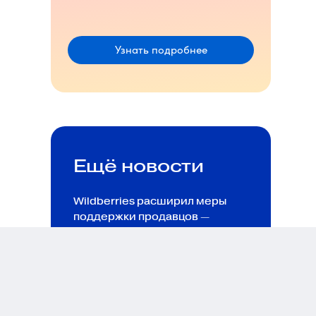
Узнать подробнее
Ещё новости
Wildberries расширил меры
поддержки продавцов —
снизил комиссию за быструю
отгрузку и добавил льготы
для обработки товаров
через ПВЗ
07.08.26
7