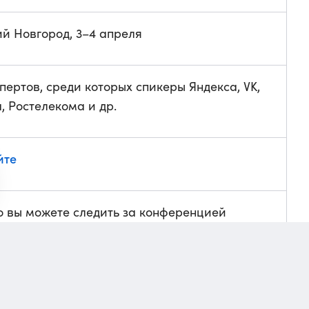
й Новгород, 3–4 апреля
пертов, среди которых спикеры Яндекса, VK,
, Ростелекома и др.
йте
но вы можете следить за конференцией
шем сайте
— будем выпускать новости
 по применению ИИ в мобильной рекламе