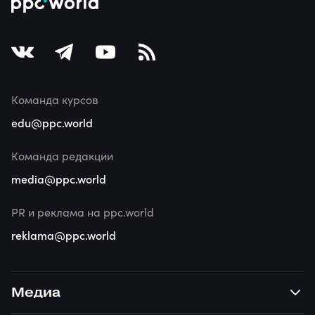
Команда курсов
edu@ppc.world
Команда редакции
media@ppc.world
PR и реклама на ppc.world
reklama@ppc.world
Медиа