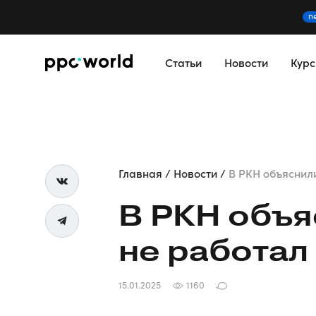
n
Статьи
Новости
Кур
Главная
Новости
В РКН объяснили,
В РКН объя
не работал
15.01.2025
1160