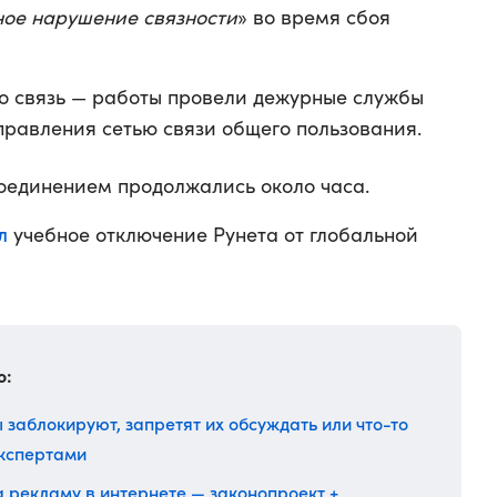
ое нарушение связности
» во время сбоя
о связь — работы провели дежурные службы
правления сетью связи общего пользования.
оединением продолжались около часа.
л
учебное отключение Рунета от глобальной
о:
 заблокируют, запретят их обсуждать или что-то
экспертами
за рекламу в интернете — законопроект +