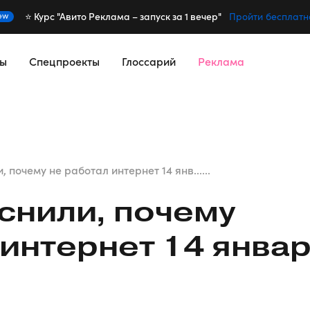
⭐️ Курс "Авито Реклама – запуск за 1 вечер"
ew
Пройти бесплатн
сы
Спецпроекты
Глоссарий
Реклама
 почему не работал интернет 14 янв......
снили, почему
 интернет 14 янва