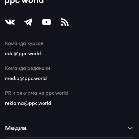
Команда курсов
edu@ppc.world
Команда редакции
media@ppc.world
PR и реклама на ppc.world
reklama@ppc.world
Медиа