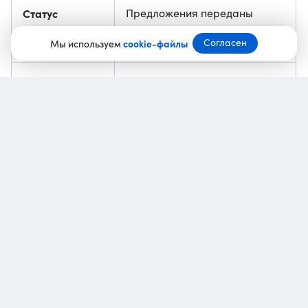
Статус
Предложения переданы
в правительство РФ
Согласен
Мы используем
cookie-файлы
Предыдущая
Владимир Путин подписал
новость
закон о сборе за рекламу
в интернете
Согласно принятому закону, сбор за распространение
интернет-рекламы составит 3% от доходов,
полученных с распространения объявлений
за квартал. В «Опоре России» объяснили, что:
по сегодняшним правилам
размер нового налога
на рекламу должен рассчитываться от полных
сумм, которые получены распространителем