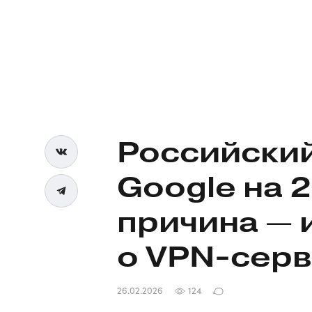
Российски
Google на 2
причина —
о
VPN-серв
26.02.2026
124