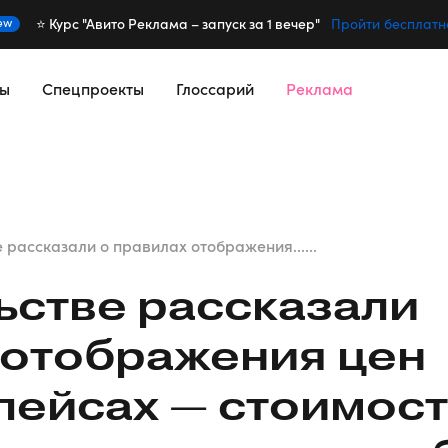
⭐️ Курс "Авито Реклама – запуск за 1 вечер"
ew
Пройти бесплатн
сы
Спецпроекты
Глоссарий
Реклама
 рассказали о правилах отображения......
ьстве рассказали
 отображения цен
лейсах — стоимост