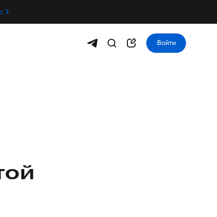
о
Войти
той