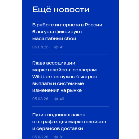
Ещё новости
В работе интернета в России
6 августа фиксируют
масштабный сбой
06.08.26
41
Глава ассоциации
маркетплейсов: селлерам
Wildberries нужны быстрые
выплаты и системные
изменения на рынке
05.08.26
46
Путин подписал закон
о штрафах для маркетплейсов
и сервисов доставки
05.08.26
81