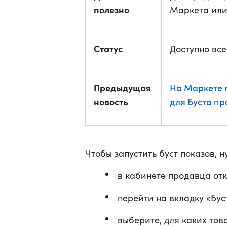
полезно
Маркета или
Статус
Доступно вс
Предыдущая
На Маркете 
новость
для Буста п
Чтобы запустить буст показов, н
в кабинете продавца от
перейти на вкладку «Бус
выберите, для каких то