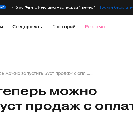
⭐️ Курс "Авито Реклама – запуск за 1 вечер"
ew
Пройти бесплатн
сы
Спецпроекты
Глоссарий
Реклама
ь можно запустить Буст продаж с опл......
теперь можно
Буст продаж с опла