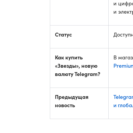
и цифр
и элект
Статус
Доступ
Как купить
В магаз
«Звезды», новую
Premiu
валюту Telegram?
Предыдущая
Telegr
новость
и глоб