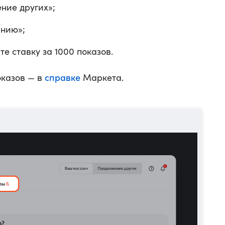
ние других»;
анию»;
е ставку за 1000 показов.
справке
оказов — в
Маркета.