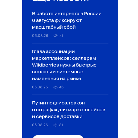
В работе интернета в России
6 августа фиксируют
масштабный сбой
06.08.26
41
Глава ассоциации
маркетплейсов: селлерам
Wildberries нужны быстрые
выплаты и системные
изменения на рынке
05.08.26
46
Путин подписал закон
о штрафах для маркетплейсов
и сервисов доставки
05.08.26
81