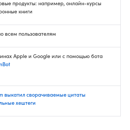
овые продукты: например, онлайн-курсы
ронные книги
но всем пользователям
инах Apple и Google или с помощью бота
mBot
am выкатил сворачиваемые цитаты
альные хештеги