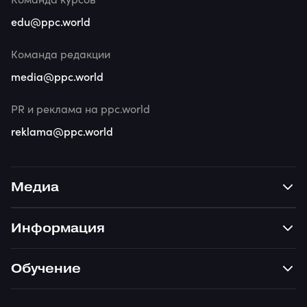
edu@ppc.world
Команда редакции
media@ppc.world
PR и реклама на ppc.world
reklama@ppc.world
Медиа
Информация
Обучение