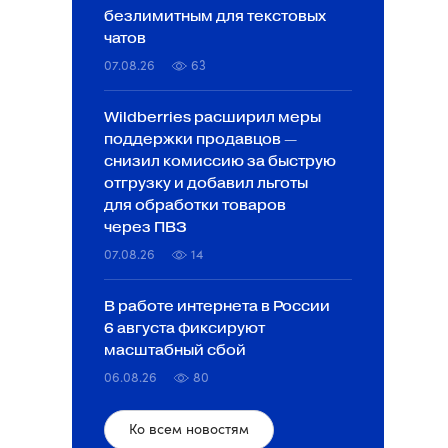
безлимитным для текстовых
чатов
07.08.26
63
Wildberries расширил меры
поддержки продавцов —
снизил комиссию за быструю
отгрузку и добавил льготы
для обработки товаров
через ПВЗ
07.08.26
14
В работе интернета в России
6 августа фиксируют
масштабный сбой
06.08.26
80
Ко всем новостям