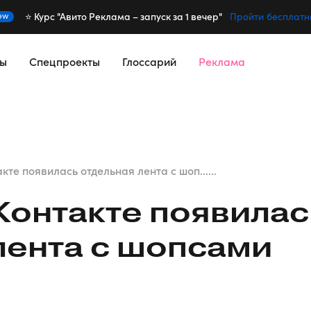
⭐️ Курс "Авито Реклама – запуск за 1 вечер"
ew
Пройти бесплатн
сы
Спецпроекты
Глоссарий
Реклама
кте появилась отдельная лента с шоп......
Контакте появилас
лента с шопсами