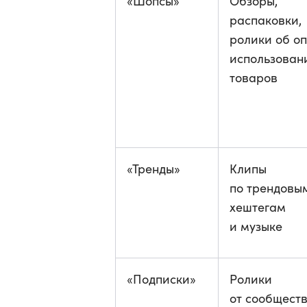
«Шопсы»
Обзоры,
распаковки,
ролики об о
использован
товаров
«Тренды»
Клипы
по трендовы
хештегам
и музыке
«Подписки»
Ролики
от сообщест