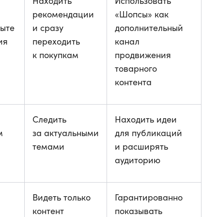
Находить
Использовать
рекомендации
«Шопсы» как
пыте
и сразу
дополнительный
ия
переходить
канал
к покупкам
продвижения
товарного
контента
Следить
Находить идеи
м
за актуальными
для публикаций
темами
и расширять
аудиторию
Видеть только
Гарантированно
в
контент
показывать