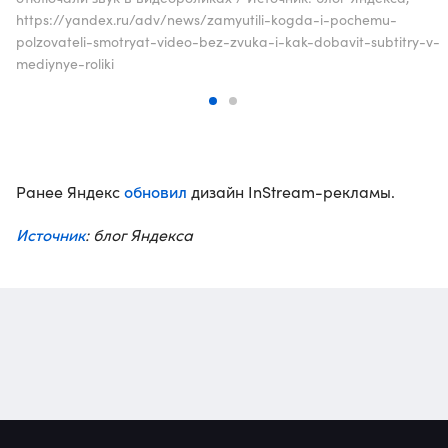
https://yandex.ru/adv/news/zamyutili-kogda-i-pochemu-
polzovateli-smotryat-video-bez-zvuka-i-kak-dobavit-subtitry-v-
mediynye-roliki
обновил
Ранее Яндекс
дизайн InStream-рекламы.
Источник
: блог Яндекса