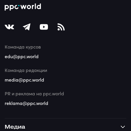
Команда курсов
edu@ppc.world
Команда редакции
media@ppc.world
PR и реклама на ppc.world
reklama@ppc.world
Медиа