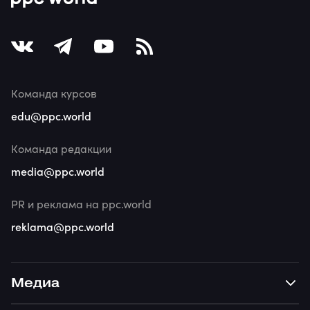
Команда курсов
edu@ppc.world
Команда редакции
media@ppc.world
PR и реклама на ppc.world
reklama@ppc.world
Медиа