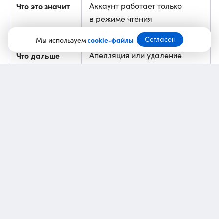
Что это значит
Аккаунт работает только
в режиме чтения
Согласен
Мы используем
cookie-файлы
Что дальше
Апелляция или удаление
аккаунта
Предыдущая
Telegram выкатил платные
новость
сообщения и еще
6 обновлений
В предупреждении, которое получили
заблокированные аккаунты, указаны:
причины блокировки
: серьезное нарушение