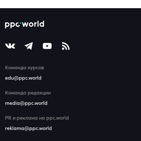
Команда курсов
edu@ppc.world
Команда редакции
media@ppc.world
PR и реклама на ppc.world
reklama@ppc.world