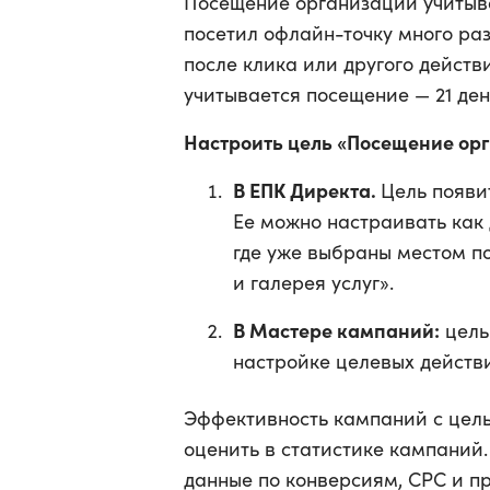
Посещение организации учитыва
посетил офлайн-точку много раз
после клика или другого действ
учитывается посещение — 21 ден
Настроить цель «Посещение ор
В ЕПК Директа.
Цель появи
Ее можно настраивать как 
где уже выбраны местом п
и галерея услуг».
В Мастере кампаний:
цель
настройке целевых действ
Эффективность кампаний с цел
оценить в статистике кампаний.
данные по конверсиям, CPC и пр