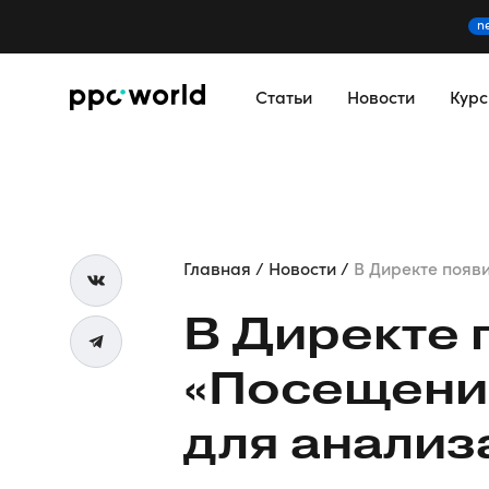
n
Статьи
Новости
Кур
Главная
Новости
В Директе появи
В Директе 
«Посещени
для анализ