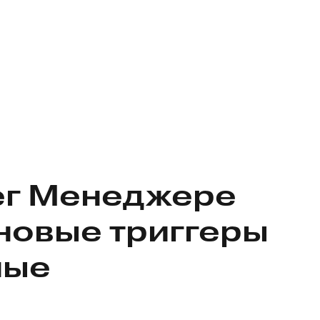
ег Менеджере
новые триггеры
ные