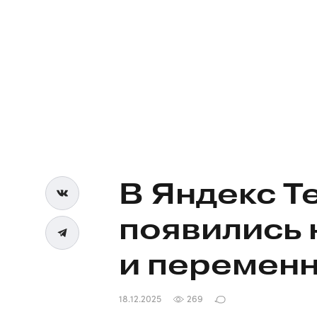
В Яндекс Т
появились 
и перемен
18.12.2025
269