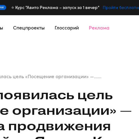
⭐️ Курс "Авито Реклама – запуск за 1 вечер"
ew
Пройти бесплатн
сы
Спецпроекты
Глоссарий
Реклама
лась цель «Посещение организации» —......
появилась цель
е организации» —
а продвижения