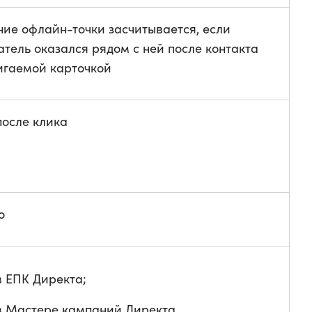
ие офлайн-точки засчитывается, если
атель оказался рядом с ней после контакта
игаемой карточкой
после клика
о
в ЕПК Директа;
в Мастере кампаний Директа.