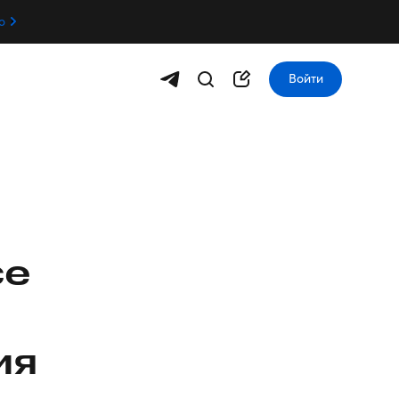
о
Войти
се
ия