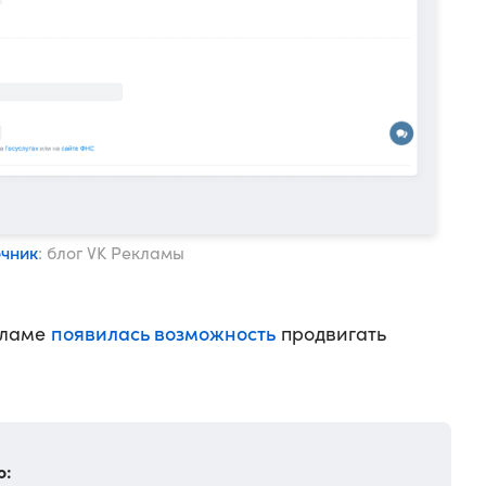
очник
: блог VK Рекламы
появилась возможность
кламе
продвигать
о: