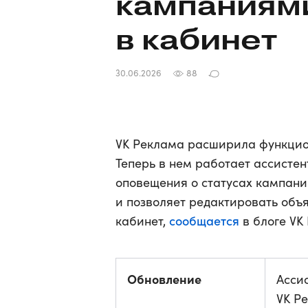
кампаниями
в кабинет
30.06.2026
88
VK Реклама расширила функцио
Теперь в нем работает ассисте
оповещения о статусах кампани
и позволяет редактировать объ
сообщается
кабинет,
в блоге VK
Обновление
Асси
VK Р