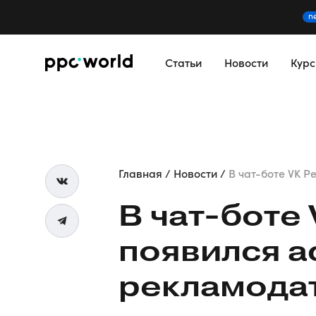
n
Статьи
Новости
Кур
Главная
Новости
В чат-боте VK Ре
В
чат-боте
появился а
рекламодат