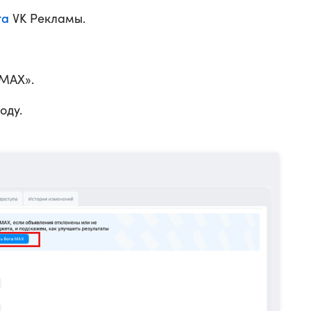
та
VK Рекламы.
 MAX».
оду.