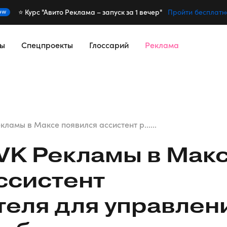
⭐️ Курс "Авито Реклама – запуск за 1 вечер"
ew
Пройти бесплатн
сы
Спецпроекты
Глоссарий
Реклама
кламы в Максе появился ассистент р......
VK Рекламы в Мак
ссистент
еля для управлен