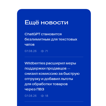
Ещё новости
ChatGPT становится
безлимитным для текстовых
чатов
07.08.26
71
Wildberries расширил меры
поддержки продавцов —
снизил комиссию за быструю
отгрузку и добавил льготы
для обработки товаров
через ПВЗ
07.08.26
18