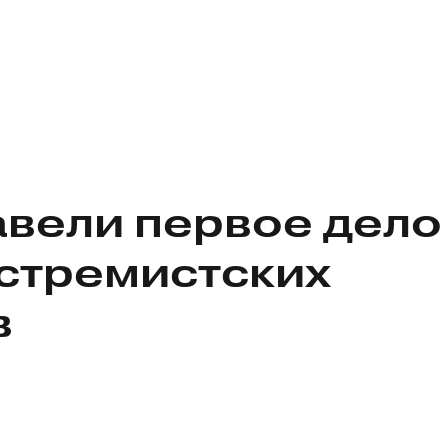
авели первое дело
кстремистских
в