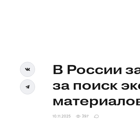
В России з
за поиск э
материало
10.11.2025
397