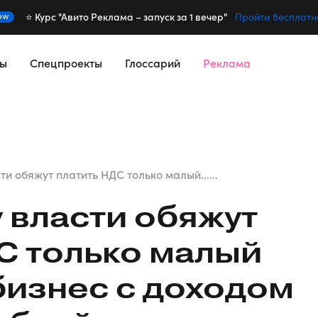
⭐️ Курс "Авито Реклама – запуск за 1 вечер"
ew
Пройти бесплатн
сы
Спецпроекты
Глоссарий
Реклама
ти обяжут платить НДС только малый......
у власти обяжут
С только малый
бизнес с доходом