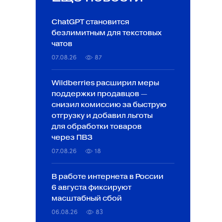
ChatGPT становится
безлимитным для текстовых
чатов
07.08.26
87
Wildberries расширил меры
поддержки продавцов —
снизил комиссию за быструю
отгрузку и добавил льготы
для обработки товаров
через ПВЗ
07.08.26
18
В работе интернета в России
6 августа фиксируют
масштабный сбой
06.08.26
83