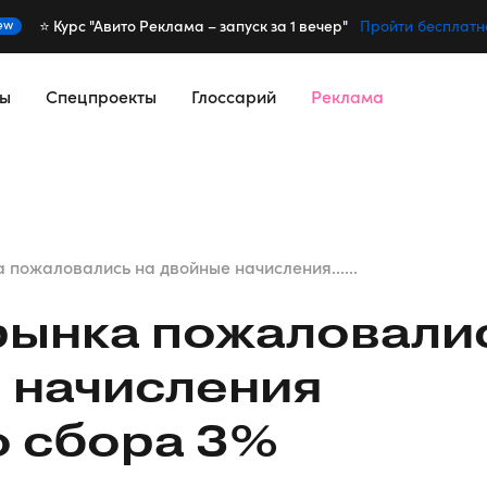
⭐️ Курс "Авито Реклама – запуск за 1 вечер"
ew
Пройти бесплатн
сы
Спецпроекты
Глоссарий
Реклама
 пожаловались на двойные начисления......
рынка пожаловали
 начисления
о сбора 3%