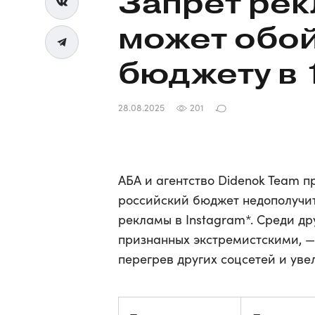
Запрет рек
может обой
бюджету в 
28.08.2025
201
АБА и агентство Didenok Team п
российский бюджет недополучит 
рекламы в Instagram*. Среди др
признанных экстремистскими, — 
перегрев других соцсетей и уве