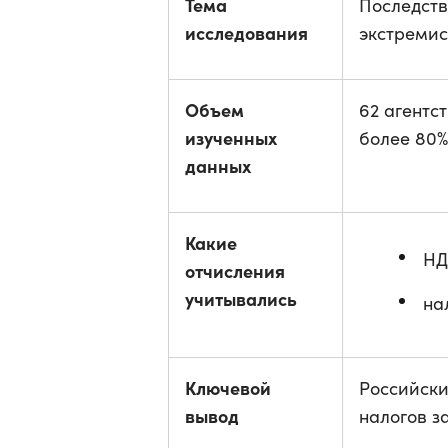
Тема
Последств
исследования
экстреми
Объем
62 агентс
изученных
более 80%
данных
Какие
НД
отчисления
учитывались
на
Ключевой
Российски
вывод
налогов з