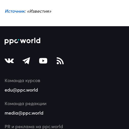
Источник
: «Известия»
Команда курсов
edu@ppc.world
Команда редакции
media@ppc.world
PR и реклама на ppc.world