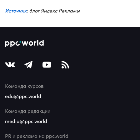
Источник
: блог Яндекс Рекламы
Команда курсов
edu@ppc.world
Команда редакции
media@ppc.world
PR и реклама на ppc.world