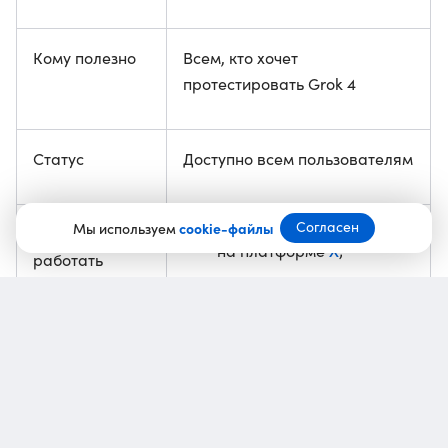
Кому полезно
Всем, кто хочет
протестировать Grok 4
Статус
Доступно всем пользователям
Согласен
Мы используем
cookie-файлы
Где должно
X
на платформе
;
работать
в приложении Grok 4.
Какие
Пять попыток на 12 часов
ограничения
при