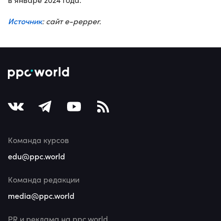
Источник
: сайт e-pepper.
Команда курсов
edu@ppc.world
Команда редакции
media@ppc.world
PR и реклама на ppc.world