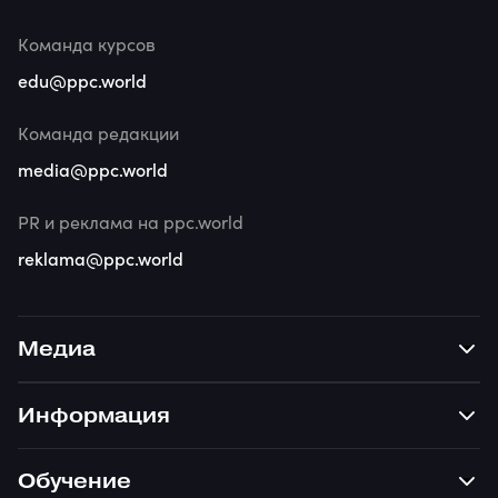
Команда курсов
edu@ppc.world
Команда редакции
media@ppc.world
PR и реклама на ppc.world
reklama@ppc.world
Медиа
Информация
Обучение