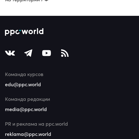
Команда курсов
edu@ppc.world
Команда редакции
media@ppc.world
PR и реклама на ppc.world
reklama@ppc.world