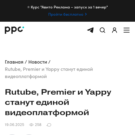
⭐️ Курс "Авито Реклама – запуск за 1 вечер"
Пройти бесплатно
Главная
Новости
Rutube, Premier и Yappy станут единой
видеоплатформой
Rutube, Premier и Yappy
станут единой
видеоплатформой
19.06.2025
258