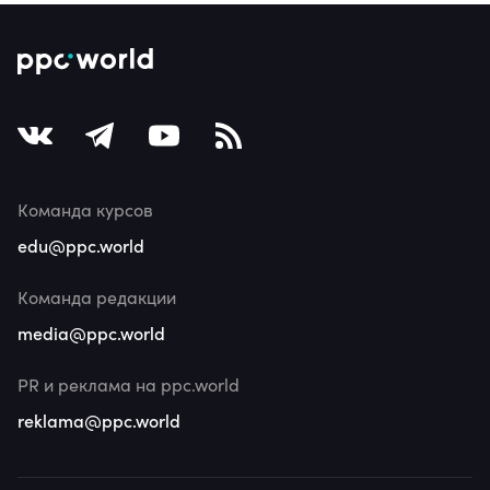
Команда курсов
edu@ppc.world
Команда редакции
media@ppc.world
PR и реклама на ppc.world
reklama@ppc.world