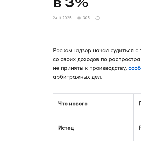
в 3%
24.11.2025
305
Роскомнадзор начал судиться с
со своих доходов по распростр
соо
не приняты к производству,
арбитражных дел.
Что нового
Истец