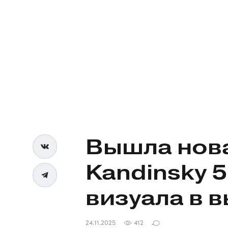
Вышла нов
Kandinsky 5
визуала в 
24.11.2025
412