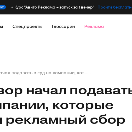
⭐️ Курс "Авито Реклама – запуск за 1 вечер"
ew
Пройти бесплатн
сы
Спецпроекты
Глоссарий
Реклама
ал подавать в суд на компании, кот......
ор начал подават
омпании, которые
и рекламный сбор