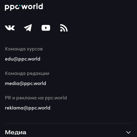
Команда курсов
edu@ppc.world
Команда редакции
media@ppc.world
PR и реклама на ppc.world
reklama@ppc.world
Медиа