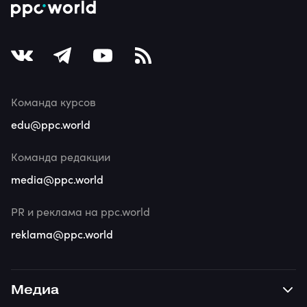
Команда курсов
edu@ppc.world
Команда редакции
media@ppc.world
PR и реклама на ppc.world
reklama@ppc.world
Медиа