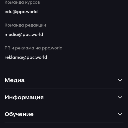
Команда курсов
edu@ppc.world
Команда редакции
media@ppc.world
PR и реклама на ppc.world
reklama@ppc.world
Медиа
Информация
Обучение