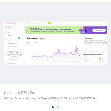
Источник: РБК Life,
https://www.rbc.ru/life/news/66acb59d9a79473747f24dda