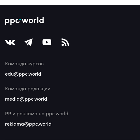
Команда курсов
edu@ppc.world
Команда редакции
media@ppc.world
PR и реклама на ppc.world
reklama@ppc.world