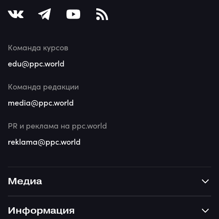
Команда курсов
edu@ppc.world
Команда редакции
media@ppc.world
PR и реклама на ppc.world
reklama@ppc.world
Медиа
Информация