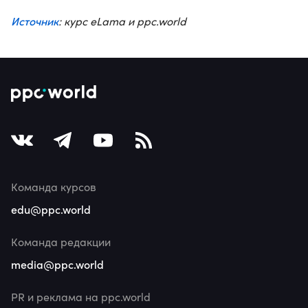
Источник
: курс eLama и ppc.world
Команда курсов
edu@ppc.world
Команда редакции
media@ppc.world
PR и реклама на ppc.world