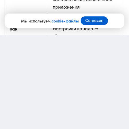
приложения
Согласен
Мы используем
cookie-файлы
Как
Настройки канала →
«Реакции»
настраивается
Предыдущая
Самая вовлеченная
новость
аудитория Max —
в новостных, политических
и развлекательных каналах
Раньше подписчики ставили эмодзи на посты
из стандартного набора. Теперь они смогут ставить
те реакции, которые зададут администраторы