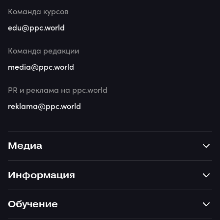
Команда курсов
edu@ppc.world
Команда редакции
media@ppc.world
PR и реклама на ppc.world
reklama@ppc.world
Медиа
Информация
Обучение