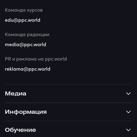
Команда курсов
edu@ppc.world
Команда редакции
media@ppc.world
PR и реклама на ppc.world
reklama@ppc.world
Медиа
Информация
Обучение