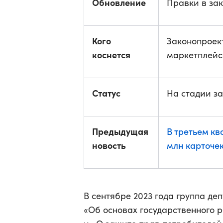
Обновление
Правки в за
Кого
Законопроек
коснется
маркетплейс
Статус
На стадии з
Предыдущая
В третьем кв
новость
млн карточе
В сентябре 2023 года группа де
«Об основах государственного 