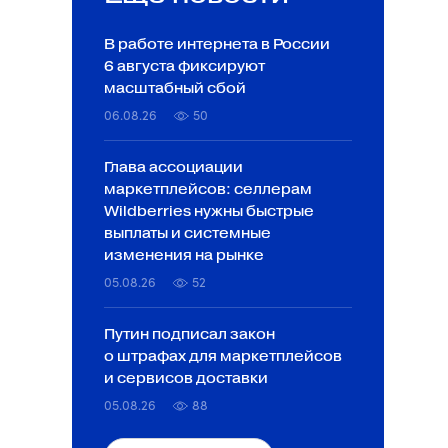
В работе интернета в России
6 августа фиксируют
масштабный сбой
06.08.26
50
Глава ассоциации
маркетплейсов: селлерам
Wildberries нужны быстрые
выплаты и системные
изменения на рынке
05.08.26
52
Путин подписал закон
о штрафах для маркетплейсов
и сервисов доставки
05.08.26
88