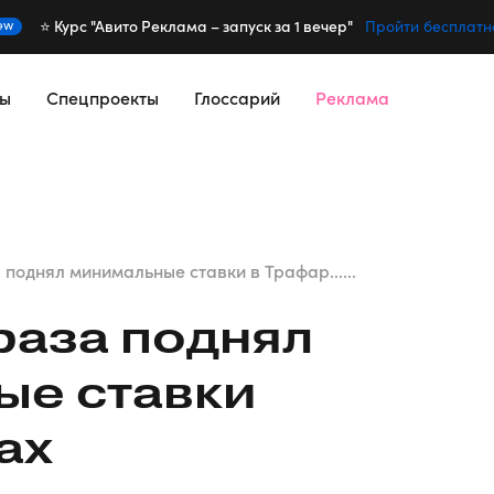
⭐️ Курс "Авито Реклама – запуск за 1 вечер"
ew
Пройти бесплатн
сы
Спецпроекты
Глоссарий
Реклама
 поднял минимальные ставки в Трафар......
 раза поднял
ые ставки
ах