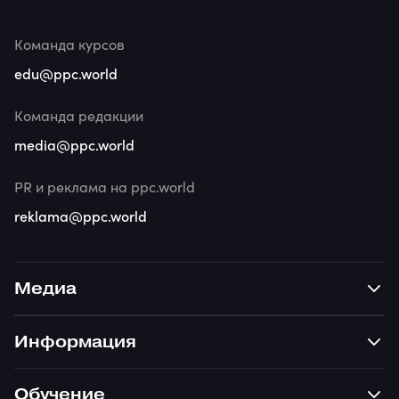
Команда курсов
edu@ppc.world
Команда редакции
media@ppc.world
PR и реклама на ppc.world
reklama@ppc.world
Медиа
Информация
Обучение