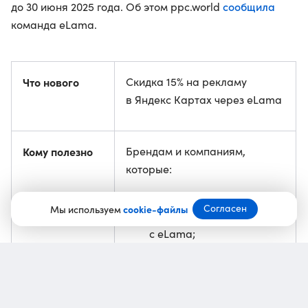
сообщила
до 30 июня 2025 года. Об этом ppc.world
команда eLama.
Что нового
Скидка 15% на рекламу
в Яндекс Картах через eLama
Кому полезно
Брендам и компаниям,
которые:
впервые запускают
Согласен
Мы используем
cookie-файлы
рекламу на Картах
с eLama;
впервые за последние
360 дней пополняют
баланс кампании