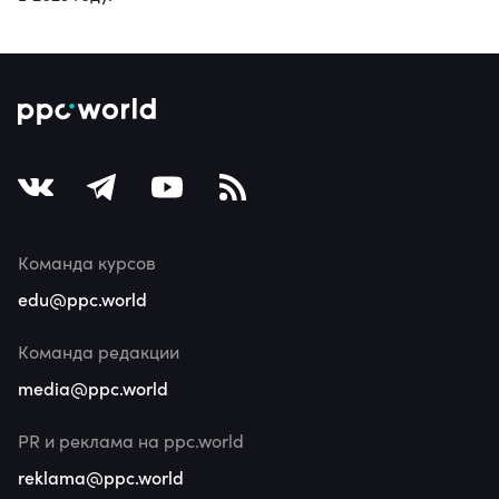
Команда курсов
edu@ppc.world
Команда редакции
media@ppc.world
PR и реклама на ppc.world
reklama@ppc.world